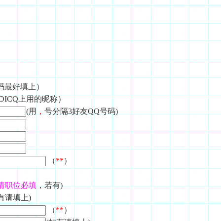
号码最好填上）
OICQ上用的昵称）
(用
，
号分隔3好友QQ号码)
（
**
）
请职位必填
，若有)
有请填上)
（
**
）