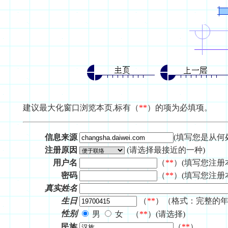
建议最大化窗口浏览本页,标有（
**
）的项为必填项。
信息来源
(填写您是从
注册原因
(请选择最接近的一种)
用户名
（
**
）(填写您注册
密码
（
**
）(填写您注册
真实姓名
生日
（
**
）（格式：完整的年月
性别
男
女 （
**
）(请选择)
民族
（
**
）