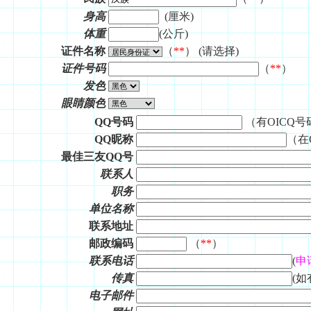
身高
(厘米)
体重
(公斤)
证件名称
（
**
） (请选择)
证件号码
（
**
）
发色
眼睛颜色
QQ号码
（有OICQ
QQ昵称
（在
最佳三友QQ号
联系人
职务
单位名称
联系地址
邮政编码
（
**
）
联系电话
(
申
传真
(如
电子邮件